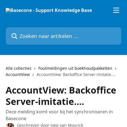
Naar de hoofdinhoud
Zoeken naar artikelen ...
Alle collecties
Foutmeldingen uit boekhoudpakketten
AccountView
AccountView: Backoffice Server-imitatie....
AccountView: Backoffice
Server-imitatie....
Deze melding komt voor bij het synchroniseren in
Basecone
Geschreven door
Joep van Mourick