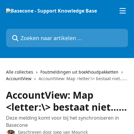
Naar de hoofdinhoud
Zoeken naar artikelen ...
Alle collecties
Foutmeldingen uit boekhoudpakketten
AccountView
AccountView: Map <letter:\> bestaat niet......
AccountView: Map
<letter:\> bestaat niet......
Deze melding komt voor bij het synchroniseren in
Basecone
Geschreven door
Joep van Mourick