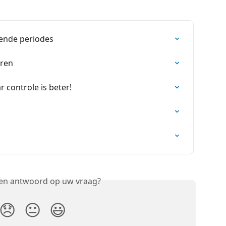
lende periodes
uren
 controle is beter!
een antwoord op uw vraag?
😞
😐
😃