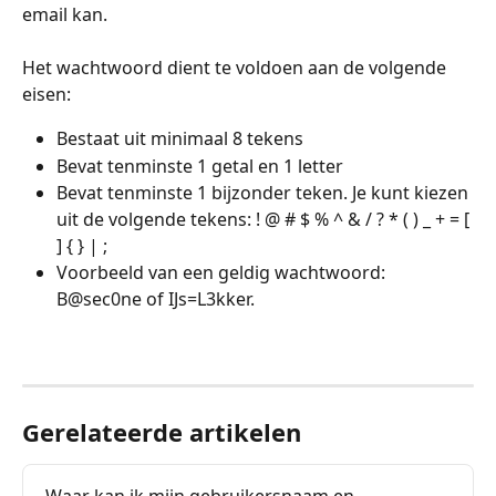
email kan.
Het wachtwoord dient te voldoen aan de volgende 
eisen:
Bestaat uit minimaal 8 tekens 
Bevat tenminste 1 getal en 1 letter
Bevat tenminste 1 bijzonder teken. Je kunt kiezen 
uit de volgende tekens: ! @ # $ % ^ & / ? * ( ) _ + = [ 
] { } | ;
Voorbeeld van een geldig wachtwoord: 
B@sec0ne of IJs=L3kker. 
Gerelateerde artikelen
Waar kan ik mijn gebruikersnaam en 